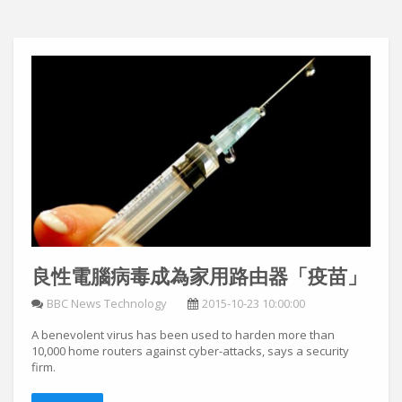
良性電腦病毒成為家用路由器「疫苗」
BBC News Technology
2015-10-23 10:00:00
A benevolent virus has been used to harden more than
10,000 home routers against cyber-attacks, says a security
firm.