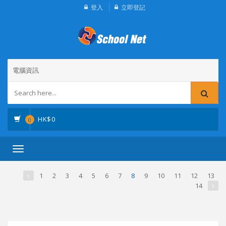
登入
立即登記
電腦資訊
HK$
0
0
Toggle
navigation
1
2
3
4
5
6
7
8
9
10
11
12
13
14