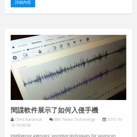
詳細內容
間諜軟件展示了如何入侵手機
Chris Baraniuk
BBC News Technology
2015-10-
16 10:00:00
Intelligence agencies' secretive techniques for spying on