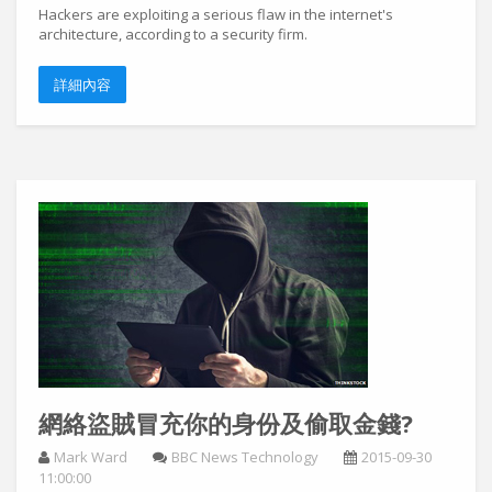
Hackers are exploiting a serious flaw in the internet's
architecture, according to a security firm.
詳細內容
網絡盜賊冒充你的身份及偷取金錢?
Mark Ward
BBC News Technology
2015-09-30
11:00:00