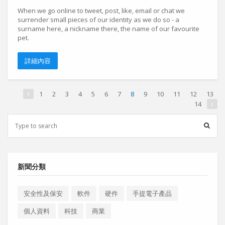
When we go online to tweet, post, like, email or chat we
surrender small pieces of our identity as we do so - a
surname here, a nickname there, the name of our favourite
pet.
詳細內容
1
2
3
4
5
6
7
8
9
10
11
12
13
14
新聞分類
安全性及保安
軟件
硬件
手提電子產品
個人資料
科技
商業