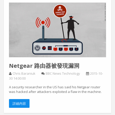
Netgear 路由器被發現漏洞
Chris Baraniuk
BBC News Technology
2015-10-
30 14:00:00
A security researcher in the US has said his Netgear router
was hacked after attackers exploited a flaw in the machine.
詳細內容