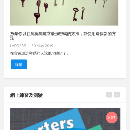
放棄你以往所認知建立最強密碼的方法，並使用這個新的方
美
法
CN
LADDERS | 30 May 2019
俄
在背後設計密碼的人說他"後悔"了。
在
詳情
網上練習及測驗
HOT