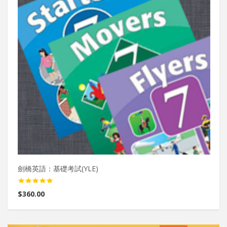
劍橋英語：基礎考試(YLE)
暑
$360.00
$