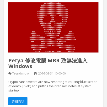
Petya 修改電腦 MBR 致無法進入
Windows
Trendmicro
2016-03-31 10:00:00
Crypto-ransomware are now resorting to causing blue screen
of death (BSoD) and putting their ransom notes at system
startup.
詳細內容