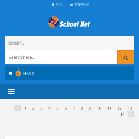
登入
立即登記
電腦資訊
HK$
0
0
Toggle
navigation
1
2
3
4
5
6
7
8
9
10
11
12
13
14