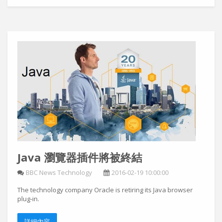
Java 瀏覽器插件將被終結
BBC News Technology
2016-02-19 10:00:00
The technology company Oracle is retiring its Java browser
plug-in.
詳細內容