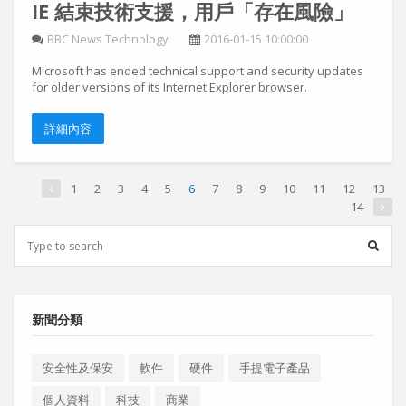
IE 結束技術支援，用戶「存在風險」
BBC News Technology
2016-01-15 10:00:00
Microsoft has ended technical support and security updates
for older versions of its Internet Explorer browser.
詳細內容
1
2
3
4
5
6
7
8
9
10
11
12
13
14
新聞分類
安全性及保安
軟件
硬件
手提電子產品
個人資料
科技
商業