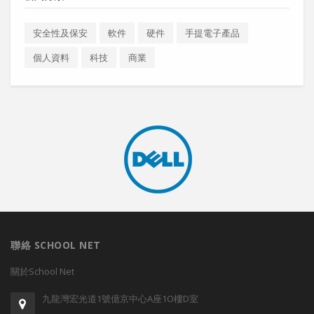
安全性及保安
軟件
硬件
手提電子產品
個人資料
科技
商業
聯絡 SCHOOL NET
關於School Net
九龍灣宏光道1號億京中心A座1O樓D室