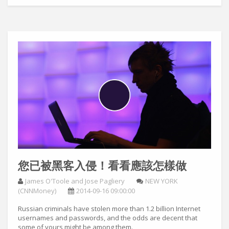
您已被黑客入侵！看看應該怎樣做
James O'Toole and Jose Pagliery
NEW YORK
(CNNMoney)
2014-09-16 09:00:00
Russian criminals have stolen more than 1.2 billion Internet
usernames and passwords, and the odds are decent that
some of yours might be among them.