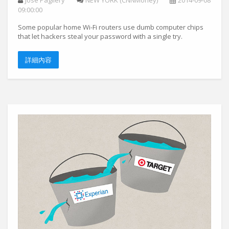
Jose Pagliery
NEW YORK (CNNMoney)
2014-09-08
09:00:00
Some popular home Wi-Fi routers use dumb computer chips
that let hackers steal your password with a single try.
詳細內容