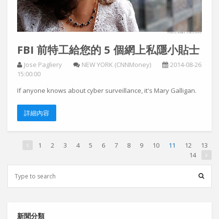
FBI 前特工給您的 5 個網上私隱小貼士
Jose Pagliery
NEW YORK (CNNMoney)
2014-08-26
15:00:00
If anyone knows about cyber surveillance, it's Mary Galligan.
詳細內容
1
2
3
4
5
6
7
8
9
10
11
12
13
14
新聞分類