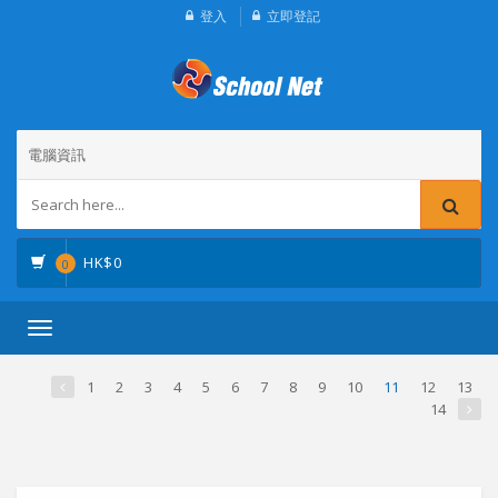
登入
立即登記
電腦資訊
HK$
0
0
Toggle
navigation
1
2
3
4
5
6
7
8
9
10
11
12
13
14