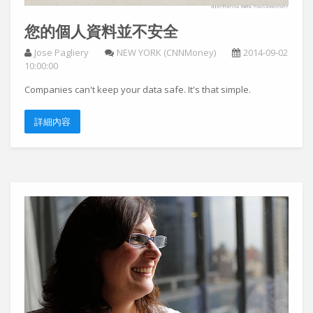
您的個人資料並不安全
Jose Pagliery
NEW YORK (CNNMoney)
2014-09-02
10:00:00
Companies can't keep your data safe. It's that simple.
詳細內容