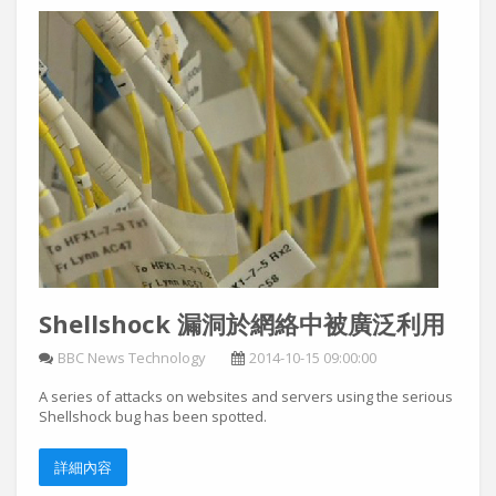
Shellshock 漏洞於網絡中被廣泛利用
BBC News Technology
2014-10-15 09:00:00
A series of attacks on websites and servers using the serious
Shellshock bug has been spotted.
詳細內容